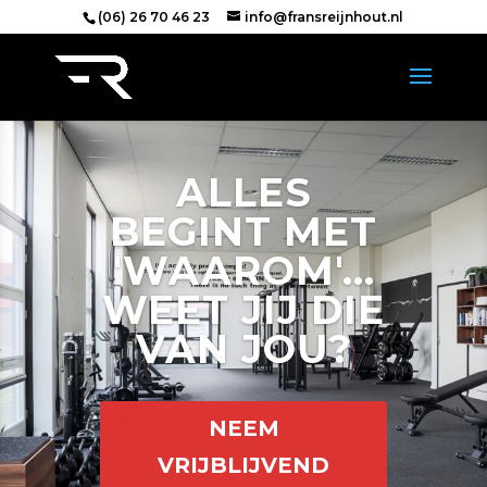
(06) 26 70 46 23
info@fransreijnhout.nl
ALLES
BEGINT MET
'WAAROM'...
WEET JIJ DIE
VAN JOU?
NEEM
VRIJBLIJVEND